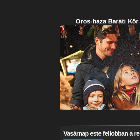
Oros-haza Baráti Kör
Vasárnap este fellobban a r