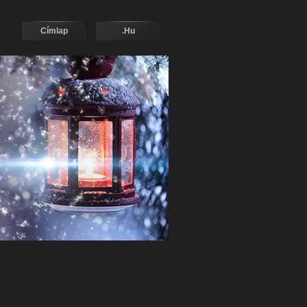
Címlap
.Hu