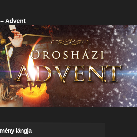
 – Advent
emény lángja