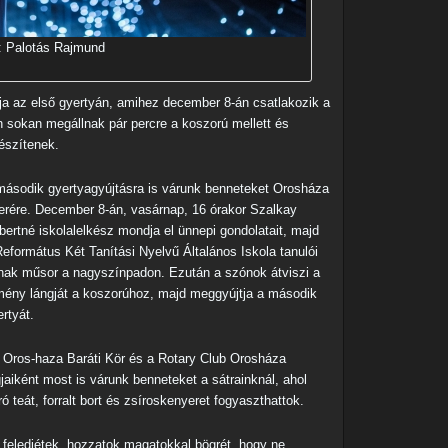
: Palotás Rajmund
gja az első gyertyán, amihez december 8-án csatlakozik a
n sokan megállnak pár percre a koszorú mellett és
észítenek.
második gyertyagyújtásra is várunk benneteket Orosháza
terére. December 8-án, vasárnap, 16 órakor Szalkay
bertné iskolalelkész mondja el ünnepi gondolatait, majd
Református Két Tanítási Nyelvű Általános Iskola tanulói
nak műsor a nagyszínpadon. Ezután a szónok átviszi a
mény lángját a koszorúhoz, majd meggyújtja a második
rtyát.
 Oros-haza Baráti Kör és a Rotary Club Orosháza
gjaiként most is várunk benneteket a sátrainknál, ahol
ró teát, forralt bort és zsíroskenyeret fogyaszthattok.
 feledjétek, hozzatok magatokkal bögrét, hogy ne