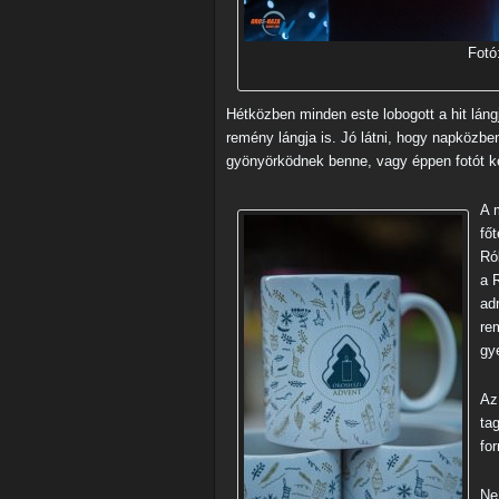
Fotó
Hétközben minden este lobogott a hit lán
remény lángja is. Jó látni, hogy napközbe
gyönyörködnek benne, vagy éppen fotót k
A 
fő
Ró
a 
ad
re
gye
Az
ta
for
Ne