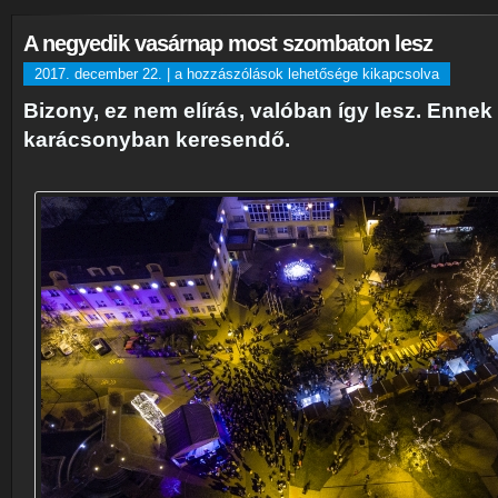
A negyedik vasárnap most szombaton lesz
A
2017. december 22. |
a hozzászólások lehetősége kikapcsolva
negyedik
Bizony, ez nem elírás, valóban így lesz. Ennek
vasárnap
karácsonyban keresendő.
most
szombaton
lesz
bejegyzéshez