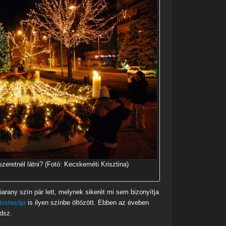
 szeretnél látni? (Fotó: Kecskeméti Krisztina)
arany szín pár lett, melynek sikerét mi sem bizonyítja
kistesója
is ilyen színbe öltözött. Ebben az éveben
dsz.