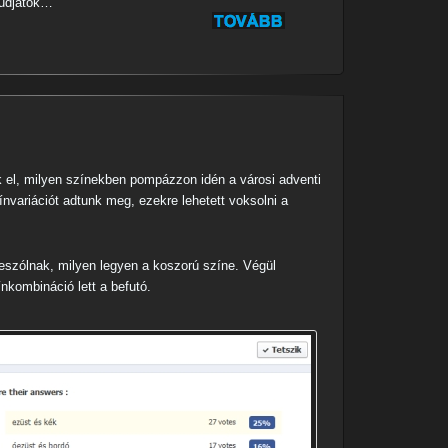
tudjátok…
k el, milyen színekben pompázzon idén a városi adventi
nvariációt adtunk meg, ezekre lehetett voksolni a
eszólnak, milyen legyen a koszorú színe. Végül
nkombináció lett a befutó.