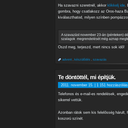
Ha szavazni szeretnél, akkor
klikkelj ide
.
gombra, hogy csatlakozz az Oros-haza Bará
kiválaszthatod, milyen színben pompázzo
A szavazást november 23-án (pénteken) dé
szalagok megrendelését még aznap megt
Oszd meg, terjeszd, mert nincs sok idő!
advent
.
készülődés
.
szavazás
Te döntöttél, mi építjük.
2011. november 15. |
1 151 hozzászólás
Telefonos és e-mail-es rendelések, enged
sikerrel vettük.
Azonban rátok sem kis felelősség hárult,
koszorú színét.