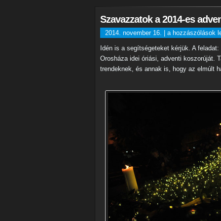
Szavazzatok a 2014-es adven
Szavazzatok
2014. november 16. |
a hozzászólások l
a
Idén is a segítségeteket kérjük. A feladat
2014-
Orosháza idei óriási, adventi koszorúját. 
es
trendeknek, és annak is, hogy az elmúlt h
adventi
koszorú
színére!
bejegyzéshez