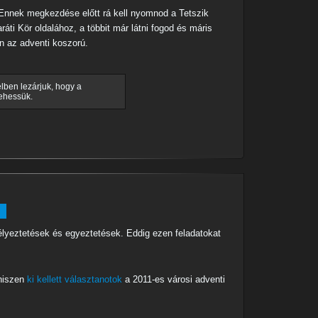
 Ennek megkezdése előtt rá kell nyomnod a Tetszik
ti Kör oldalához, a többit már látni fogod és máris
n az adventi koszorú.
lben lezárjuk, hogy a
ehessük.
élyeztetések és egyeztetések. Eddig ezen feladatokat
 hiszen
ki kellett választanotok
a 2011-es városi adventi