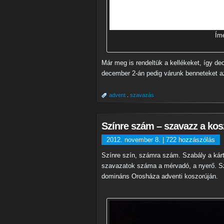
Ím
Már meg is rendeltük a kellékeket, így de
december 2-án pedig várunk benneteket az
advent
.
szavazás
Színre szám – szavazz a kos
2012. november 8. |
722 hozzászólás
Színre szín, számra szám. Szabály a kárt
szavazatok száma a mérvadó, a nyerő. S
domináns Orosháza adventi koszorúján.