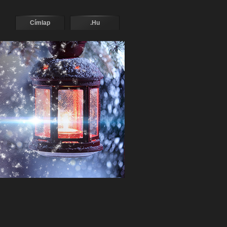
Címlap
.Hu