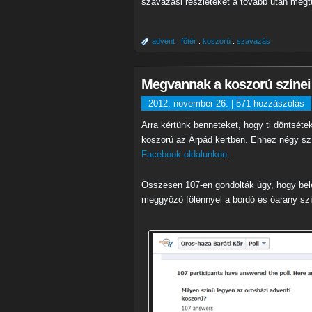
szavazási részleteket a tovább után meg
advent
.
főtér
.
koszorú
.
szavazás
Megvannak a koszorú színei
2012. november 26. |
571 hozzászólás
Arra kértünk benneteket, hogy ti döntséte
koszorú az Árpád kertben. Ehhez négy szí
Facebook oldalunkon
.
Összesen 107-en gondolták úgy, hogy bel
meggyőző fölénnyel a bordó és óarany szí