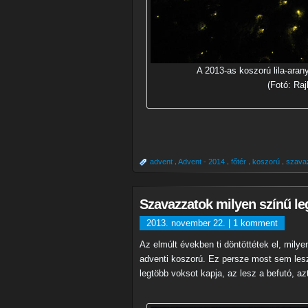
A 2013-as koszorú lila-aran
(Fotó: Raj
advent
.
Advent - 2014
.
főtér
.
koszorú
.
szava
Szavazzatok milyen színű le
2013. november 22. |
1 komment
Az elmúlt években ti döntöttétek el, mily
adventi koszorú. Ez persze most sem les
legtöbb voksot kapja, az lesz a befutó, azt