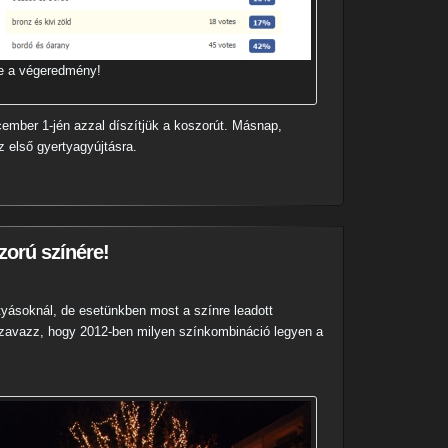
e a végeredmény!
cember 1-jén azzal díszítjük a koszorút. Másnap,
 első gyertyagyújtásra.
zorú színére!
yásoknál, de esetünkben most a színre leadott
zavazz, hogy 2012-ben milyen színkombináció legyen a