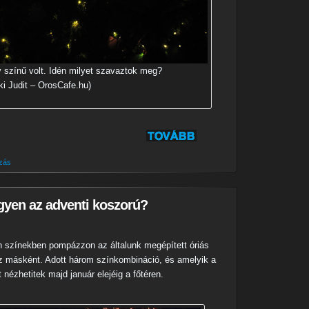
y színű volt. Idén milyet szavaztok meg?
ki Judit – OrosCafe.hu)
zás
gyen az adventi koszorú?
en színekben pompázzon az általunk megépített óriás
z másként. Adott három színkombináció, és amelyik a
 nézhetitek majd január elejéig a főtéren.