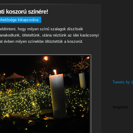
ti koszorú színére!
ehetősége kikapcsolva
: eldönteni, hogy milyen színű szalagok díszítsék
Tanakodtunk, ötleteltünk, utána néztünk az idei karácsonyi
at évben milyen színekbe öltöztettük a koszorút.
Tweets by
drugsline